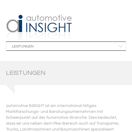
HOME
LEISTUNGEN
SALES
MARKETING
LEISTUNGEN
AFTER-SALES
Marktforschung
Methoden
International
automotive INSIGHT ist ein international tätiges
Netzwerk
Marktforschungs- und Beratungsunternehmen mit
Beratung
Schwerpunkt auf der Automotive-Branche. Dies bedeutet,
dass wir uns neben dem Pkw-Bereich auch auf Transporter,
Referenzen
Trucks, Landmaschinen und Baumaschinen spezialisiert